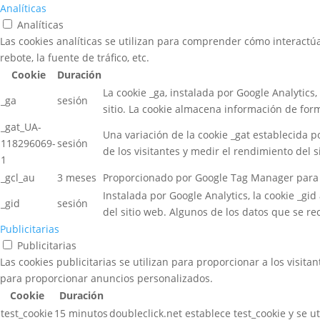
Analíticas
Analíticas
Las cookies analíticas se utilizan para comprender cómo interactúa
rebote, la fuente de tráfico, etc.
Cookie
Duración
La cookie _ga, instalada por Google Analytics,
_ga
sesión
sitio. La cookie almacena información de fo
_gat_UA-
Una variación de la cookie _gat establecida 
118296069-
sesión
de los visitantes y medir el rendimiento del 
1
_gcl_au
3 meses
Proporcionado por Google Tag Manager para exp
Instalada por Google Analytics, la cookie _g
_gid
sesión
del sitio web. Algunos de los datos que se re
Publicitarias
Publicitarias
Las cookies publicitarias se utilizan para proporcionar a los visit
para proporcionar anuncios personalizados.
Cookie
Duración
test_cookie
15 minutos
doubleclick.net establece test_cookie y se u