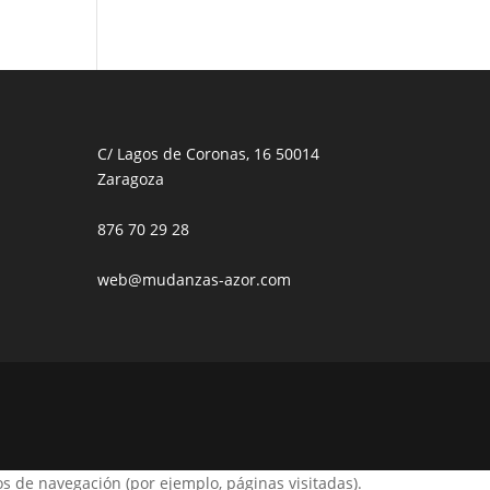
C/ Lagos de Coronas, 16 50014
Zaragoza
876 70 29 28
web@mudanzas-azor.com
os de navegación (por ejemplo, páginas visitadas).