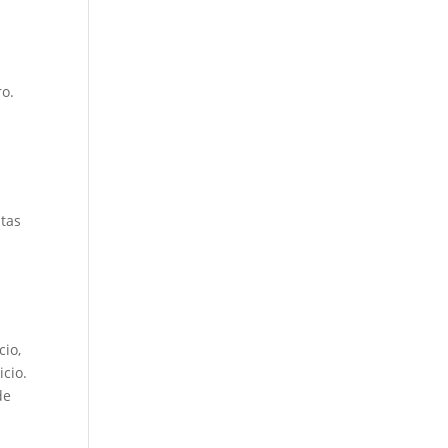
ro.
atas
cio,
cio.
de