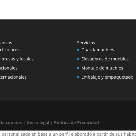
anzas
Servicios
rticulares
Guardamuebles
presas y locales
Elevadores de muebles
cionales
Montaje de muebles
ternacionales
Embalaje y empaquetado
 de cookies
|
Aviso legal
|
Política de Privacidad
 personalizada en base a un perfil elaborado a partir de sus hábit