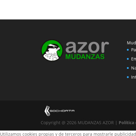
Mud
Pa
Em
Na
In
Copyright @ 2026 MUDANZAS AZOR |
Política
Utilizamos cookies propias y de terceros para mostrarle publicidad