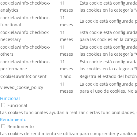
cookielawinfo-checkbox-
11
Esta cookie está configurad
analytics
meses
las cookies en la categoría "
cookielawinfo-checkbox-
11
La cookie está configurada 
functional
meses
cookielawinfo-checkbox-
11
Esta cookie está configurad
necessary
meses
para las cookies en la categ
cookielawinfo-checkbox-
11
Esta cookie está configurad
others
meses
las cookies en la categoría "
cookielawinfo-checkbox-
11
Esta cookie está configurad
performance
meses
las cookies en la categoría 
CookieLawInfoConsent
1 año
Registra el estado del botó
11
La cookie está configurada 
viewed_cookie_policy
meses
para el uso de cookies. No
Funcional
Funcional
Las cookies funcionales ayudan a realizar ciertas funcionalidades,
Rendimiento
Rendimiento
Las cookies de rendimiento se utilizan para comprender y analizar 