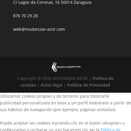
C/ Lagos de Coronas, 16 50014 Zaragoza
876 70 29 28
web@mudanzas-azor.com
Copyright @ 2026 MUDANZAS AZOR |
Política de
cookies
|
Aviso legal
|
Política de Privacidad
Utilizamos cookies propias y de terceros para mostrarle
publicidad personalizada en base a un perfil elaborado a partir de
sus hábitos de navegación (por ejemplo, páginas visitadas).
Puede aceptar las cookies haciendo clic en el botón «Aceptar» o
configurarlas o rechazar su uso haciendo clic en la
Política de